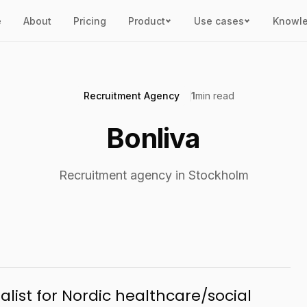
e
About
Pricing
Product
Use cases
Knowl
Recruitment Agency
1
min read
Bonliva
Recruitment agency in Stockholm
list for Nordic healthcare/social