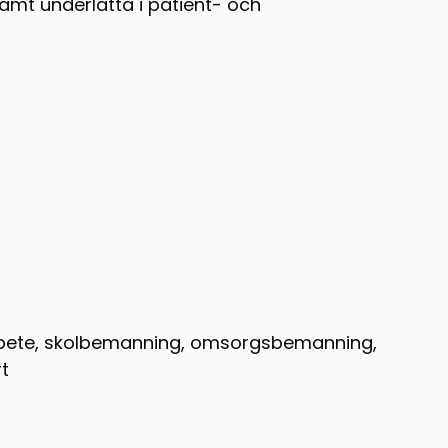
samt underlätta i patient- och
arbete, skolbemanning, omsorgsbemanning,
t