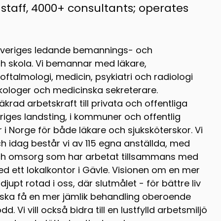
 staff, 4000+ consultants; operates
Sveriges ledande bemannings- och
h skola. Vi bemannar med läkare,
 oftalmologi, medicin, psykiatri och radiologi
ologer och medicinska sekreterare.
krad arbetskraft till privata och offentliga
iges landsting, i kommuner och offentlig
i Norge för både läkare och sjuksköterskor. Vi
ch idag består vi av 115 egna anställda, med
och omsorg som har arbetat tillsammans med
d ett lokalkontor i Gävle. Visionen om en mer
jupt rotad i oss, där slutmålet - för bättre liv
ent ska få en mer jämlik behandling oberoende
d. Vi vill också bidra till en lustfylld arbetsmiljö