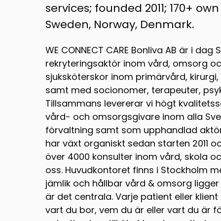
services; founded 2011; 170+ own
Sweden, Norway, Denmark.
WE CONNECT CARE Bonliva AB är i dag 
rekryteringsaktör inom vård, omsorg oc
sjuksköterskor inom primärvård, kirurgi,
samt med socionomer, terapeuter, psyk
Tillsammans levererar vi högt kvalitetssä
vård- och omsorgsgivare inom alla Sver
förvaltning samt som upphandlad aktör 
har växt organiskt sedan starten 2011 o
över 4000 konsulter inom vård, skola 
oss. Huvudkontoret finns i Stockholm me
jämlik och hållbar vård & omsorg ligger d
är det centrala. Varje patient eller kli
vart du bor, vem du är eller vart du är föd