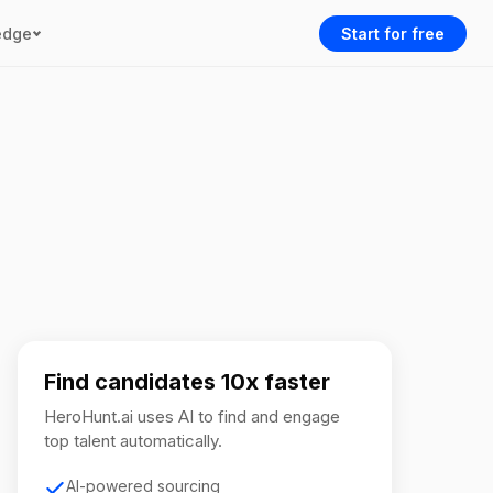
edge
Start for free
Find candidates 10x faster
HeroHunt.ai uses AI to find and engage
top talent automatically.
AI-powered sourcing